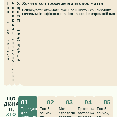
Працюєте
Чули
Хочете
Хочете хоч трохи змінити своє життя
в
краєм
зрозуміти,
і спробувати отримати гроші по-іншому без кричущих
наймі
вуха
що
начальників, офісного графіка та стелі в заробітній плат
про
таке
і
криптовалюту
трейдинг
хочете
криптовалюту
отримати
або
додатковий
як
трейдинг
заробіток,
влаштована
щоб
ця
але
перестати
сфера,
не
жити
щоб
знаєте,
від
опанувати
як
зарплати
цей
зареєструватися
до
трендовий
на
зарплати
напрямок
біржі
і
з
чого
взагалі
почати
ЩО
01
02
03
04
05
ДІЗНАЮТЬСЯ
ТІ,
Трейдинг
Топ 5
Моя
Презентація
Топ 5
для
звичок,
стратегія
авторської
звичок,
ХТО
чайників.
які
торгівлі,
програми
які