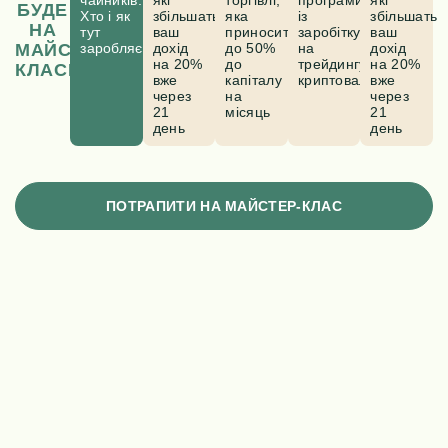
БУДЕ
Хто і як
збільшать
яка
із
збільшать
НА
тут
ваш
приносить
заробітку
ваш
МАЙСТЕР-
заробляє?
дохід
до 50%
на
дохід
на 20%
до
трейдингу
на 20%
КЛАСІ?
вже
капіталу
криптовалют
вже
через
на
через
21
місяць
21
ОБЕРІТЬ ЗРУЧНИЙ ЧАС ДЛЯ УЧАСТІ І
день
день
НАТИСНІТЬ КНОПКУ
“ВЗЯТИ УЧАСТЬ”
Оберіть зручний час
ПОТРАПИТИ НА МАЙСТЕР-КЛАС
Ім’я
Номер телефону